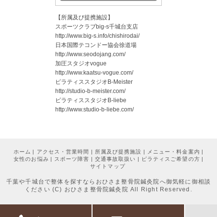
【所属及び提携施設】
スポーツクラブbig-s千城台支店
http://www.big-s.info/chishirodai/
日本国際テコンドー協会徐道場
http://www.seodojang.com/
加圧スタジオvogue
http://www.kaatsu-vogue.com/
ピラティススタジオB-Meister
http://studio-b-meister.com/
ピラティススタジオB-liebe
http://www.studio-b-liebe.com/
ホーム
|
アクセス・営業時間
|
所属及び提携施設
|
メニュー・料金案内
|
女性のお悩み
|
スポーツ障害
|
交通事故取扱い
|
ピラティスご希望の方
|
サイトマップ
千葉や千城台で整体を探すならおひさま整骨院鍼灸院へ御気軽に御相談
ください
(C) おひさま整骨院鍼灸院 All Right Reserved.