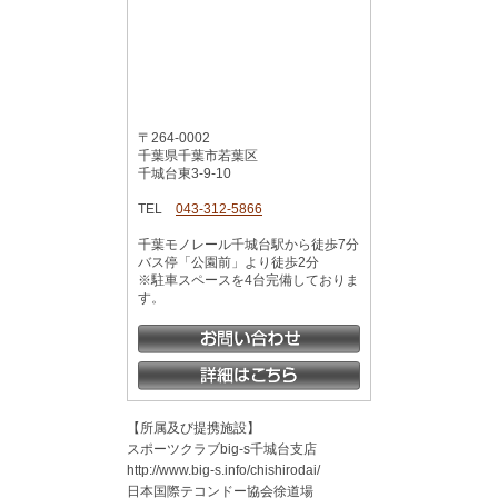
〒264-0002
千葉県千葉市若葉区
千城台東3-9-10
TEL
043-312-5866
千葉モノレール千城台駅から徒歩7分
バス停「公園前」より徒歩2分
※駐車スペースを4台完備しておりま
す。
【所属及び提携施設】
スポーツクラブbig-s千城台支店
http://www.big-s.info/chishirodai/
日本国際テコンドー協会徐道場