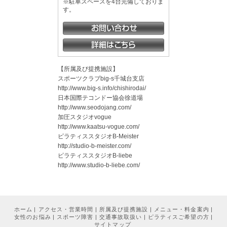
※駐車スペースを4台完備しておりま
す。
【所属及び提携施設】
スポーツクラブbig-s千城台支店
http://www.big-s.info/chishirodai/
日本国際テコンドー協会徐道場
http://www.seodojang.com/
加圧スタジオvogue
http://www.kaatsu-vogue.com/
ピラティススタジオB-Meister
http://studio-b-meister.com/
ピラティススタジオB-liebe
http://www.studio-b-liebe.com/
ホーム
|
アクセス・営業時間
|
所属及び提携施設
|
メニュー・料金案内
|
女性のお悩み
|
スポーツ障害
|
交通事故取扱い
|
ピラティスご希望の方
|
サイトマップ