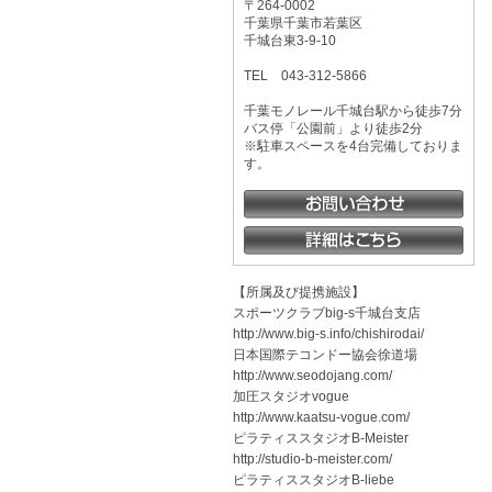
〒264-0002
千葉県千葉市若葉区
千城台東3-9-10
TEL
043-312-5866
千葉モノレール千城台駅から徒歩7分
バス停「公園前」より徒歩2分
※駐車スペースを4台完備しておりま
す。
【所属及び提携施設】
スポーツクラブbig-s千城台支店
http://www.big-s.info/chishirodai/
日本国際テコンドー協会徐道場
http://www.seodojang.com/
加圧スタジオvogue
http://www.kaatsu-vogue.com/
ピラティススタジオB-Meister
http://studio-b-meister.com/
ピラティススタジオB-liebe