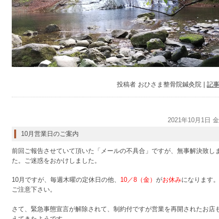
投稿者
おひさま整骨院鍼灸院
|
記事
2021年10月1日 
10月営業日のご案内
前回ご報告させていて頂いた「メールの不具合」ですが、無事解決致し
た。ご迷惑をおかけしました。
10月ですが、毎週木曜の定休日の他、
10／8（金）
が
お休み
になります
ご注意下さい。
さて、緊急事態宣言が解除されて、制約付ですが営業を再開されたお店
えてきたようです。