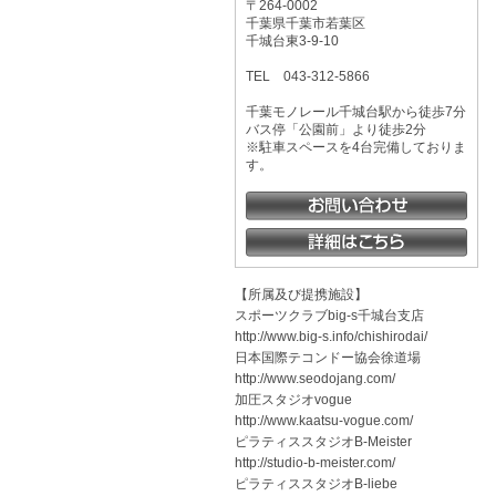
〒264-0002
千葉県千葉市若葉区
千城台東3-9-10
TEL
043-312-5866
千葉モノレール千城台駅から徒歩7分
バス停「公園前」より徒歩2分
※駐車スペースを4台完備しておりま
す。
【所属及び提携施設】
スポーツクラブbig-s千城台支店
http://www.big-s.info/chishirodai/
日本国際テコンドー協会徐道場
http://www.seodojang.com/
加圧スタジオvogue
http://www.kaatsu-vogue.com/
ピラティススタジオB-Meister
http://studio-b-meister.com/
ピラティススタジオB-liebe