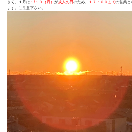
さて、１月は
１/１０（月）
が
成人の日
のため、
１７：００まで
の営業と
ます。ご注意下さい。