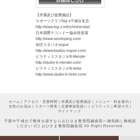
【所属及び提携施設】
スポーツクラブbig-s千城台支店
http://www.big-s.info/chishirodai/
日本国際テコンドー協会徐道場
http://www.seodojang.com/
加圧スタジオvogue
http://www.kaatsu-vogue.com/
ピラティススタジオB-Meister
http://studio-b-meister.com/
ピラティススタジオB-liebe
http://www.studio-b-liebe.com/
ホーム
|
アクセス・営業時間
|
所属及び提携施設
|
メニュー・料金案内
|
女性のお悩み
|
スポーツ障害
|
交通事故取扱い
|
ピラティスご希望の方
|
サイトマップ
千葉や千城台で整体を探すならおひさま整骨院鍼灸院へ御気軽に御相談
ください
(C) おひさま整骨院鍼灸院 All Right Reserved.